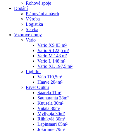
Rohové spoje
Dodání
Plánování a návrh
Výroba
Logistika
Stavba
Vzorové domy
Vario
Vario XS 83 m²
Vario S 122,5 m²
Vario M 143 m²
Vario L 148 m²
Vario XL 197,5 m²
Lightful
Valo 110,5m²
Haave 204m²
River Ouluu
Saarela 11m²
Saunaranta 28m²
Kuusela 30m²
Viitala 30m²
Myllyoja 30m²
Riihikylä 30m²
Lapinsaari 65m²
Jokirinne 79m²