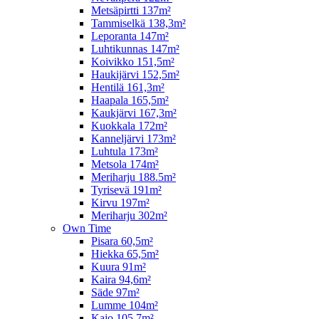
Metsäpirtti 137m²
Tammiselkä 138,3m²
Leporanta 147m²
Luhtikunnas 147m²
Koivikko 151,5m²
Haukijärvi 152,5m²
Hentilä 161,3m²
Haapala 165,5m²
Kaukjärvi 167,3m²
Kuokkala 172m²
Kanneljärvi 173m²
Luhtula 173m²
Metsola 174m²
Meriharju 188.5m²
Tyrisevä 191m²
Kirvu 197m²
Meriharju 302m²
Own Time
Pisara 60,5m²
Hiekka 65,5m²
Kuura 91m²
Kaira 94,6m²
Säde 97m²
Lumme 104m²
Kajo 105,7m²