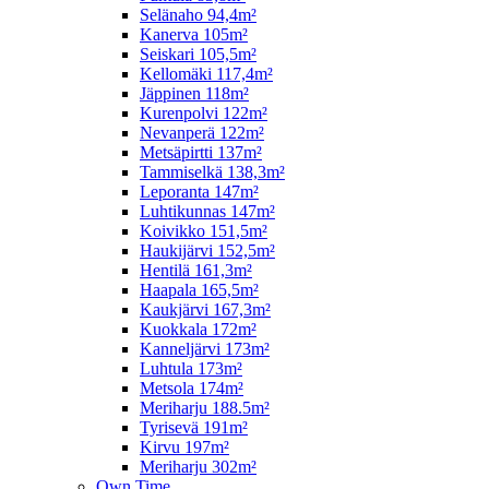
Selänaho 94,4m²
Kanerva 105m²
Seiskari 105,5m²
Kellomäki 117,4m²
Jäppinen 118m²
Kurenpolvi 122m²
Nevanperä 122m²
Metsäpirtti 137m²
Tammiselkä 138,3m²
Leporanta 147m²
Luhtikunnas 147m²
Koivikko 151,5m²
Haukijärvi 152,5m²
Hentilä 161,3m²
Haapala 165,5m²
Kaukjärvi 167,3m²
Kuokkala 172m²
Kanneljärvi 173m²
Luhtula 173m²
Metsola 174m²
Meriharju 188.5m²
Tyrisevä 191m²
Kirvu 197m²
Meriharju 302m²
Own Time