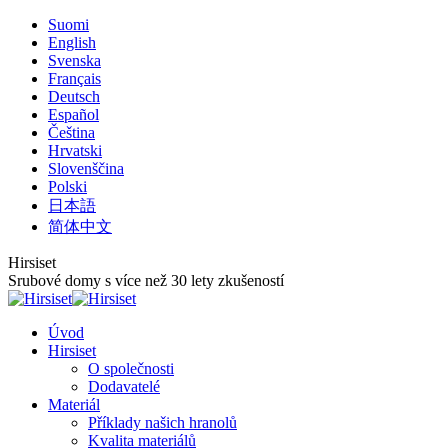
Skip
Suomi
to
English
content
Svenska
Français
Deutsch
Español
Čeština
Hrvatski
Slovenščina
Polski
日本語
简体中文
Hirsiset
Srubové domy s více než 30 lety zkušeností
Úvod
Hirsiset
O společnosti
Dodavatelé
Materiál
Příklady našich hranolů
Kvalita materiálů