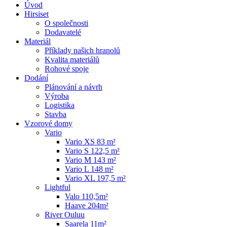
Úvod
Hirsiset
O společnosti
Dodavatelé
Materiál
Příklady našich hranolů
Kvalita materiálů
Rohové spoje
Dodání
Plánování a návrh
Výroba
Logistika
Stavba
Vzorové domy
Vario
Vario XS 83 m²
Vario S 122,5 m²
Vario M 143 m²
Vario L 148 m²
Vario XL 197,5 m²
Lightful
Valo 110,5m²
Haave 204m²
River Ouluu
Saarela 11m²