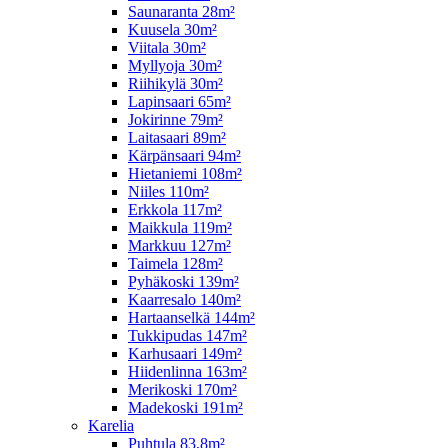
Saunaranta 28m²
Kuusela 30m²
Viitala 30m²
Myllyoja 30m²
Riihikylä 30m²
Lapinsaari 65m²
Jokirinne 79m²
Laitasaari 89m²
Kärpänsaari 94m²
Hietaniemi 108m²
Niiles 110m²
Erkkola 117m²
Maikkula 119m²
Markkuu 127m²
Taimela 128m²
Pyhäkoski 139m²
Kaarresalo 140m²
Hartaanselkä 144m²
Tukkipudas 147m²
Karhusaari 149m²
Hiidenlinna 163m²
Merikoski 170m²
Madekoski 191m²
Karelia
Puhtula 83,8m²