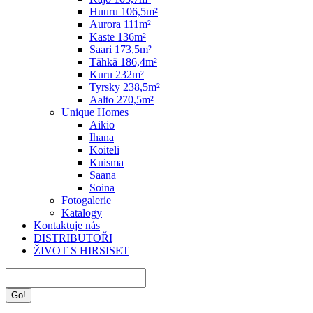
Huuru 106,5m²
Aurora 111m²
Kaste 136m²
Saari 173,5m²
Tähkä 186,4m²
Kuru 232m²
Tyrsky 238,5m²
Aalto 270,5m²
Unique Homes
Aikio
Ihana
Koiteli
Kuisma
Saana
Soina
Fotogalerie
Katalogy
Kontaktuje nás
DISTRIBUTOŘI
ŽIVOT S HIRSISET
Search: