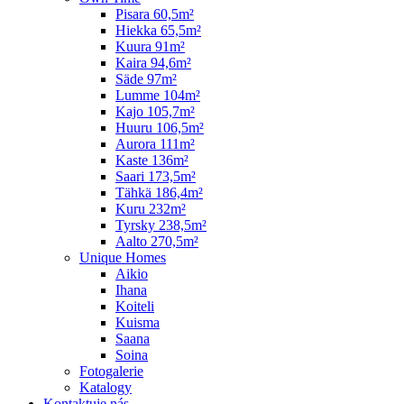
Pisara 60,5m²
Hiekka 65,5m²
Kuura 91m²
Kaira 94,6m²
Säde 97m²
Lumme 104m²
Kajo 105,7m²
Huuru 106,5m²
Aurora 111m²
Kaste 136m²
Saari 173,5m²
Tähkä 186,4m²
Kuru 232m²
Tyrsky 238,5m²
Aalto 270,5m²
Unique Homes
Aikio
Ihana
Koiteli
Kuisma
Saana
Soina
Fotogalerie
Katalogy
Kontaktuje nás