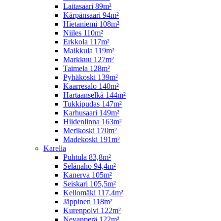
Laitasaari 89m²
Kärpänsaari 94m²
Hietaniemi 108m²
Niiles 110m²
Erkkola 117m²
Maikkula 119m²
Markkuu 127m²
Taimela 128m²
Pyhäkoski 139m²
Kaarresalo 140m²
Hartaanselkä 144m²
Tukkipudas 147m²
Karhusaari 149m²
Hiidenlinna 163m²
Merikoski 170m²
Madekoski 191m²
Karelia
Puhtula 83,8m²
Selänaho 94,4m²
Kanerva 105m²
Seiskari 105,5m²
Kellomäki 117,4m²
Jäppinen 118m²
Kurenpolvi 122m²
Nevanperä 122m²