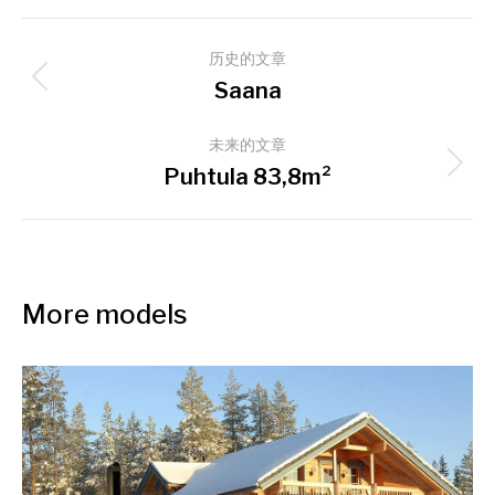
项
历史的文章
目
上
Saana
导
一
个
未来的文章
航
项
下
Puhtula 83,8m²
目：
一
个
项
目：
More models