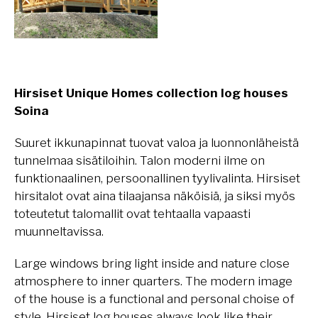
Hirsiset Unique Homes collection log houses
Soina
Suuret ikkunapinnat tuovat valoa ja luonnonläheistä
tunnelmaa sisätiloihin. Talon moderni ilme on
funktionaalinen, persoonallinen tyylivalinta. Hirsiset
hirsitalot ovat aina tilaajansa näköisiä, ja siksi myös
toteutetut talomallit ovat tehtaalla vapaasti
muunneltavissa.
Large windows bring light inside and nature close
atmosphere to inner quarters. The modern image
of the house is a functional and personal choise of
style. Hirsiset log houses always look like their