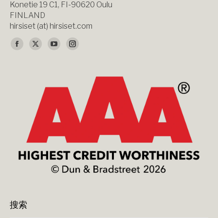
Konetie 19 C1, FI-90620 Oulu
FINLAND
hirsiset (at) hirsiset.com
找到我们：
Facebook
X
YouTube
Instagram
page
page
page
page
opens
opens
opens
opens
in
in
in
in
new
new
new
new
window
window
window
window
搜索