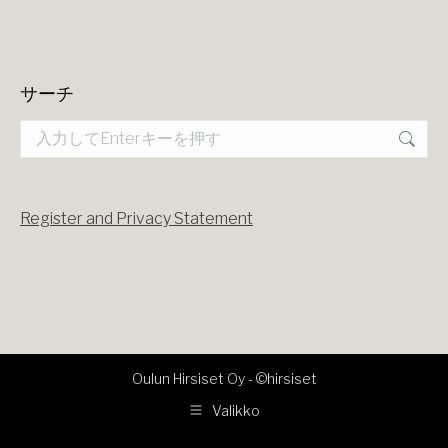
Find us on:
Facebook
X
YouTube
Instagram
page
page
page
page
opens
opens
opens
opens
サーチ
in
in
in
in
Search:
new
new
new
new
window
window
window
window
Register and Privacy Statement
Oulun Hirsiset Oy -
©hirsiset
Valikko