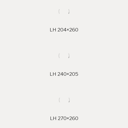
LH 204×260
LH 240×205
LH 270×260