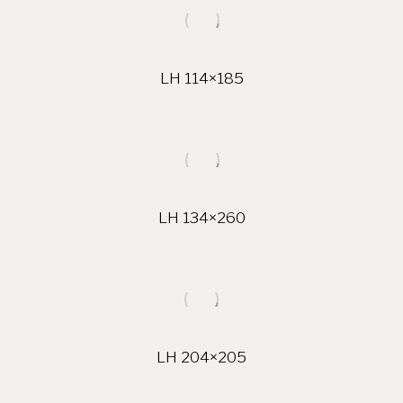
LH 114×185
LH 134×260
LH 204×205