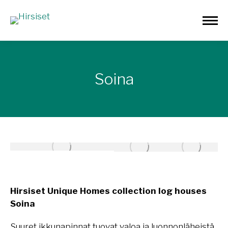
Soina
Hirsiset Unique Homes collection log houses
Soina
Suuret ikkunapinnat tuovat valoa ja luonnonläheistä