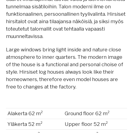
tunnelmaa sisätiloihin. Talon moderni ilme on
funktionaalinen, persoonallinen tyylivalinta. Hirsiset
hirsitalot ovat aina tilaajansa näköisiä, ja siksi myös
toteutetut talomallit ovat tehtaalla vapaasti
muunneltavissa.
Large windows bring light inside and nature close
atmosphere to inner quarters. The modern image
of the house is a functional and personal choise of
style. Hirsiset log houses always look like their
homeowners, therefore even model houses are
free to changes at the factory.
Alakerta 62 m²
Ground floor 62 m²
Yläkerta 52 m²
Upper floor 52 m²