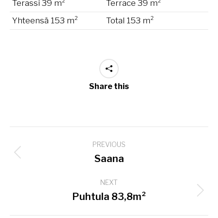
Terassi 39 m²
Terrace 39 m²
Yhteensä 153 m²
Total 153 m²
Share this
Project
PREVIOUS
navigation
Previous
Saana
project:
NEXT
Next
Puhtula 83,8m²
project: