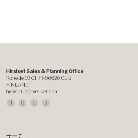
Hirsiset Sales & Planning Office
Konetie 19 C1, FI-90620 Oulu
FINLAND
hirsiset (at) hirsiset.com
Find us on:
Facebook
X
YouTube
Instagram
page
page
page
page
opens
opens
opens
opens
サーチ